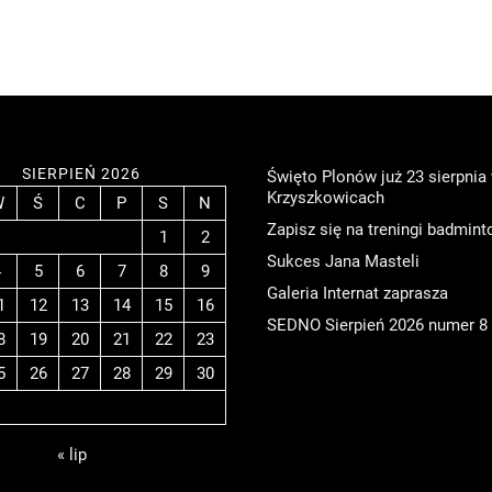
SIERPIEŃ 2026
Święto Plonów już 23 sierpnia
Krzyszkowicach
W
Ś
C
P
S
N
Zapisz się na treningi badmint
1
2
Sukces Jana Masteli
4
5
6
7
8
9
Galeria Internat zaprasza
1
12
13
14
15
16
SEDNO Sierpień 2026 numer 8
8
19
20
21
22
23
5
26
27
28
29
30
« lip