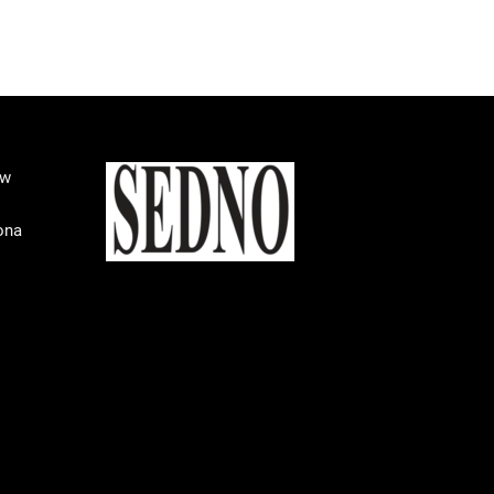
 w
ona