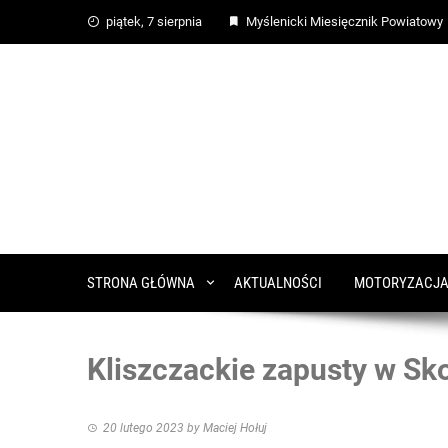
piątek, 7 sierpnia
Myślenicki Miesięcznik Powiatowy
STRONA GŁÓWNA
AKTUALNOŚCI
MOTORYZACJ
Kliszczackie zapusty w Sk
20 lutego 2023
by
Maciej Hołuj