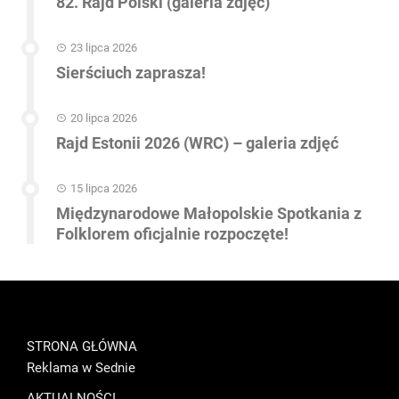
82. Rajd Polski (galeria zdjęć)
23 lipca 2026
Sierściuch zaprasza!
20 lipca 2026
Rajd Estonii 2026 (WRC) – galeria zdjęć
15 lipca 2026
Międzynarodowe Małopolskie Spotkania z
Folklorem oficjalnie rozpoczęte!
STRONA GŁÓWNA
Reklama w Sednie
AKTUALNOŚCI