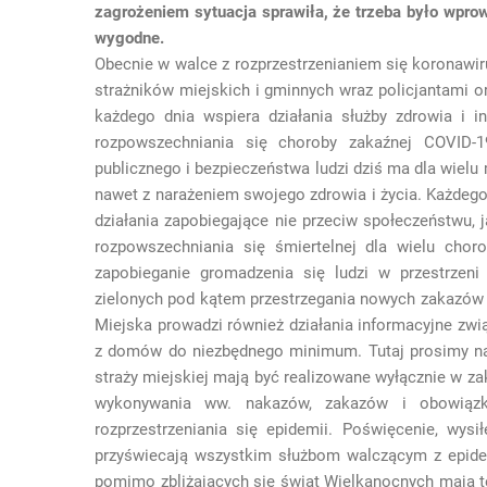
zagrożeniem sytuacja sprawiła, że trzeba było wprow
wygodne.
Obecnie w walce z rozprzestrzenianiem się koronawi
strażników miejskich i gminnych wraz policjantami 
każdego dnia wspiera działania służby zdrowia i i
rozpowszechniania się choroby zakaźnej COVID-1
publicznego i bezpieczeństwa ludzi dziś ma dla wiel
nawet z narażeniem swojego zdrowia i życia. Każdego d
działania zapobiegające nie przeciw społeczeństwu,
rozpowszechniania się śmiertelnej dla wielu cho
zapobieganie gromadzenia się ludzi w przestrzeni 
zielonych pod kątem przestrzegania nowych zakazów 
Miejska prowadzi również działania informacyjne zw
z domów do niezbędnego minimum. Tutaj prosimy n
straży miejskiej mają być realizowane wyłącznie w za
wykonywania ww. nakazów, zakazów i obowiązk
rozprzestrzeniania się epidemii. Poświęcenie, wysi
przyświecają wszystkim służbom walczącym z epid
pomimo zbliżających się świat Wielkanocnych mają 