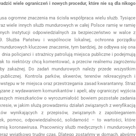
adzić wiele ograniczeń i nowych procedur, które nie są dla nikogo
rusa ogromne znaczenia ma ścisła współpraca wielu służb. Tysiące
oraz wiele innych służb mundurowych w całej Polsce ramię w ramię
nnych instytucji odpowiedzialnych za bezpieczeństwo w walce z
9. Służba Państwu i wspólnocie lokalnej, ochronna porządku
u mundurowych kluczowe znaczenie, tym bardziej, że odbywa się ona
nia policjanci i strażnicy patrolują miejsca publiczne i podejmują
 jak to niektórzy chcą komentować, a przeciw realnemu zagrożeniu
roby zakaźnej. Do zadań mundurowych należy przede wszystkim
publicznej. Kontrola parków, skwerów, terenów rekreacyjnych i
wstępu w te miejsca oraz przestrzegania zasad kwarantanny. Straż
iązane z wydawaniem komunikantów i apeli, aby ograniczyć wyjścia
aszych mieszkańców o wyrozumiałość bowiem pozostałe zadania
kresie, w jakim służą prowadzeniu działań związanych z weryfikacją
ów wynikających z przepisów, związanych z zapobieganiem
łek, pomoc, odpowiedzialność, solidarność – to wartości, które
emią koronawirusa. Pracownicy służb medycznych i mundurowych
teraz wyjątkowo trudny czas. Dlatego zostańmy w domach, abyśmy