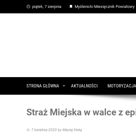
piątek, 7 sierpnia
Myślenicki Miesięcznik Powiatowy
STRONA GŁÓWNA
AKTUALNOŚCI
MOTORYZACJ
Straż Miejska w walce z e
7 kwietnia 2020
by
Maciej Hołuj