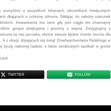
a, pomyślmy o wszystkich lekarzach, ratownikach medycznych,
obach dbających o ochronę zdrowia. Oddając im należny szacunek
bliskich. Kwarantanna ma sens gdy jest ciągła nie zmarnujmy
stkim gorące dziękujemy i prosimy o więcej. Zrezygnujmy z
 wiosna na nas poczeka, słońce zawsze będzie równie mocno dla
i. A z okazji zbijających się świąt Zmartwychwstania Pańskiego w
iej życzę radosnej nadziei, a także serdecznych spotkań w gronie
icach
TWITTER
FOLLOW