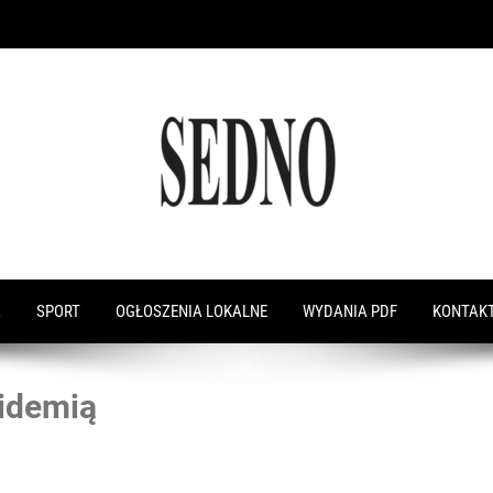
A
SPORT
OGŁOSZENIA LOKALNE
WYDANIA PDF
KONTAK
pidemią