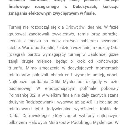
finałowego rozegranego w Dobczycach, kończąc
zmagania efektownym zwycięstwem w finale.
Turniej nie rozpoczął się dla Orłowców idealnie. W fazie
grupowej zanotowali zwycięstwo, remis oraz porażkę,
jednak z meczu na mecz drużyna nabierała pewności
siebie. Warto podkreślić, że dzień wcześniej młodzicy Orła
rozegrali bardzo wymagający turniej w Jabłonce, gdzie
zajęli drugie miejsce, będąc o krok od końcowego
triumfu. Mimo zmęczenia w decydujących momentach
mistrzostw pokazali charakter i wysokie umiejętności.
Najlepsze spotkania Orliki Myślenice rozegrały w fazie
pucharowej. W emocjonującym półfinale pokonały
Pcimiankę 3:2, a w wielkim finale nie dały żadnych szans
drużynie Radziszowianki, wygrywając aż 4:0 i sięgając po
mistrzowski tytuł. Indywidualne wyróżnienie trafiło do
Darkа Ostrowskiego, który został wybrany najlepszym
piłkarzem Halowych Mistrzostw Podokręgu Myślenice. W