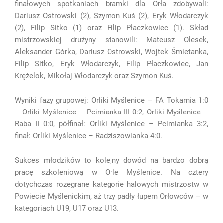
finałowych spotkaniach bramki dla Orła zdobywali:
Dariusz Ostrowski (2), Szymon Kuś (2), Eryk Włodarczyk
(2), Filip Sitko (1) oraz Filip Płaczkowiec (1). Skład
mistrzowskiej drużyny stanowili: Mateusz Olesek,
Aleksander Górka, Dariusz Ostrowski, Wojtek Śmietanka,
Filip Sitko, Eryk Włodarczyk, Filip Płaczkowiec, Jan
Krężelok, Mikołaj Włodarczyk oraz Szymon Kuś.
Wyniki fazy grupowej: Orliki Myślenice – FA Tokarnia 1:0
– Orliki Myślenice – Pcimianka III 0:2, Orliki Myślenice –
Raba II 0:0, półfinał: Orliki Myślenice – Pcimianka 3:2,
finał: Orliki Myślenice – Radziszowianka 4:0.
Sukces młodzików to kolejny dowód na bardzo dobrą
pracę szkoleniową w Orle Myślenice. Na cztery
dotychczas rozegrane kategorie halowych mistrzostw w
Powiecie Myślenickim, aż trzy padły łupem Orłowców – w
kategoriach U19, U17 oraz U13.