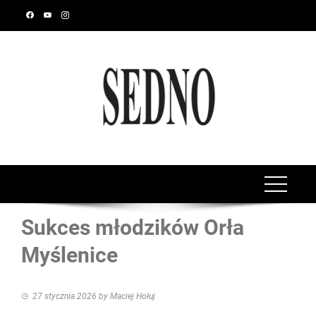
Sukces młodzików Orła
Myślenice
27 stycznia 2026
by
Maciej Hołuj