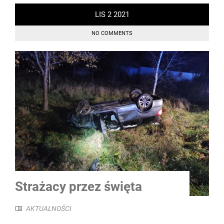
LIS
2
2021
NO COMMENTS
Strażacy przez święta
AKTUALNOŚCI