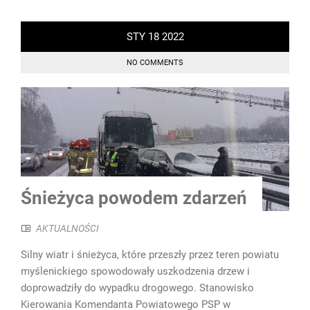
STY
18
2022
NO COMMENTS
Śnieżyca powodem zdarzeń
AKTUALNOŚCI
Silny wiatr i śnieżyca, które przeszły przez teren powiatu
myślenickiego spowodowały uszkodzenia drzew i
doprowadziły do wypadku drogowego. Stanowisko
Kierowania Komendanta Powiatowego PSP w