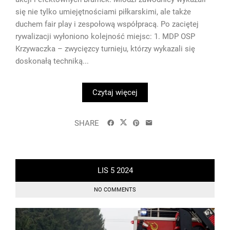
się nie tylko umiejętnościami piłkarskimi, ale także
duchem fair play i zespołową współpracą. Po zaciętej
rywalizacji wyłoniono kolejność miejsc: 1. MDP OSP
Krzywaczka – zwycięzcy turnieju, którzy wykazali się
doskonałą techniką...
Czytaj więcej
SHARE
LIS
5
2024
NO COMMENTS