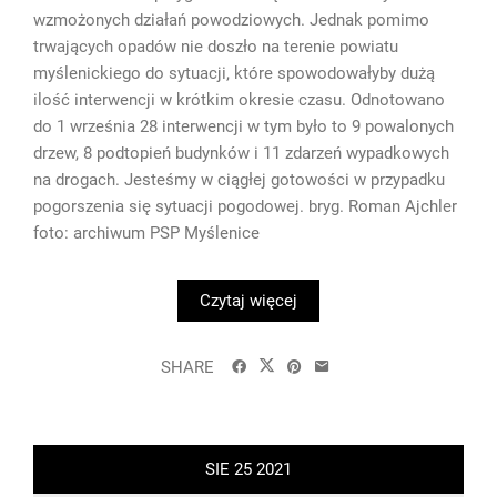
wzmożonych działań powodziowych. Jednak pomimo
trwających opadów nie doszło na terenie powiatu
myślenickiego do sytuacji, które spowodowałyby dużą
ilość interwencji w krótkim okresie czasu. Odnotowano
do 1 września 28 interwencji w tym było to 9 powalonych
drzew, 8 podtopień budynków i 11 zdarzeń wypadkowych
na drogach. Jesteśmy w ciągłej gotowości w przypadku
pogorszenia się sytuacji pogodowej. bryg. Roman Ajchler
foto: archiwum PSP Myślenice
Czytaj więcej
SHARE
SIE
25
2021