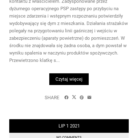
kontaktu z właścicielem. Zadysponowane przez
dyżurnego operacyjnego PSP zastępy po przybyciu na
miejsce zdarzenia i wstępnym rozpoznaniu potwierdziły
wydobywający się dym z mieszkania. Działania strażaków
polegały na przygotowaniu linii gaśniczej i wejściu w
zabezpieczeniu (aparaty powietrzne) do pomieszczeń. W
środku nie znajdowała się żadna osoba, a dym powstał w
wyniku spalenia w naczyniu produktów spożywczych.
Przewietrzono klatkę s...
Czytaj więcej
SHARE
LIP
1
2021
NO COMMENTS