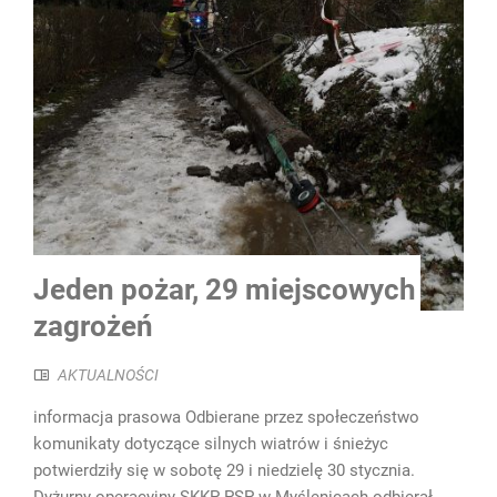
Jeden pożar, 29 miejscowych
zagrożeń
AKTUALNOŚCI
informacja prasowa Odbierane przez społeczeństwo
komunikaty dotyczące silnych wiatrów i śnieżyc
potwierdziły się w sobotę 29 i niedzielę 30 stycznia.
Dyżurny operacyjny SKKP PSP w Myślenicach odbierał